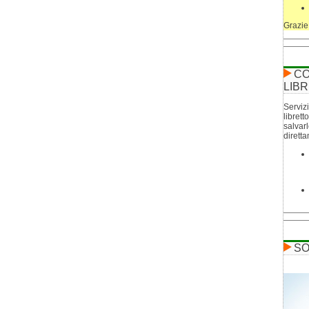
Grazie
CO
LIBR
Servizi
librett
salvar
dirett
SO