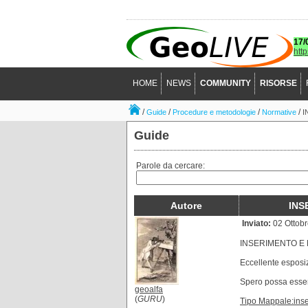
17/
htt
HOME
NEWS
COMMUNITY
RISORSE
/
/
/
/
Guide
Procedure e metodologie
Normative
I
Guide
Parole da cercare:
Autore
INS
Inviato:
02 Ottobr
INSERIMENTO E 
Eccellente esposiz
Spero possa esser
geoalfa
(
GURU
)
Tipo Mappale:inse