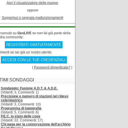
Apri il visualizzatore delle mappe
oppure
Suggerisci o segnala malfunzionamenti
nvenuto su
GeoLIVE
se non fai già parte della
stra community:
REGISTRATI GRATUITAMENTE
rimenti se sei già un nostro utente:
ACCEDI CON LE TUE CREDENZIALI
(
Password dimenticata?
)
TIMI SONDAGGI
Sondaggio: Fusione A.D.T. & A.D.E.
(Votanti: 3, Commenti: 1)
Precisione e numero di stazioni nel rilievo
celerimetrico
(Votanti: 3, Commenti: 10)
Programma di topografia
(Votanti: 5, Commenti: 6)
P.E.C. lo stato delle cose
(Votanti: 22, Commenti: 17)
Chi paga per la conservazione dell'archivio