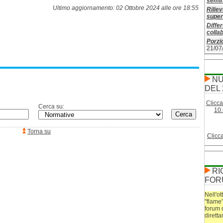
semin
Ultimo aggiornamento: 02 Ottobre 2024 alle ore 18:55
Riliev
superf
Differ
colla
Porzio
21/07
NU
DEL 
Clicca
Cerca su:
10.
Torna su
Clicc
RI
FOR
Nell'ot
"flame
forum 
dirett