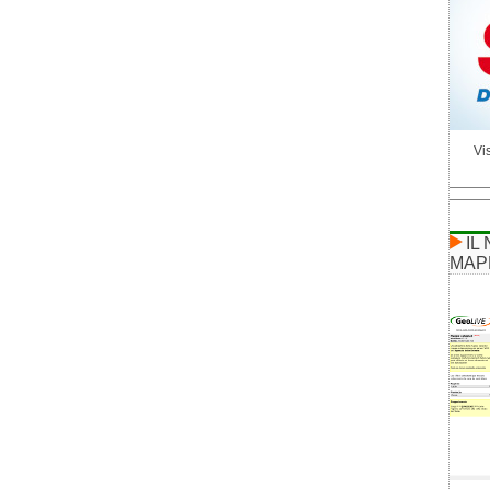
Vis
IL
MAP