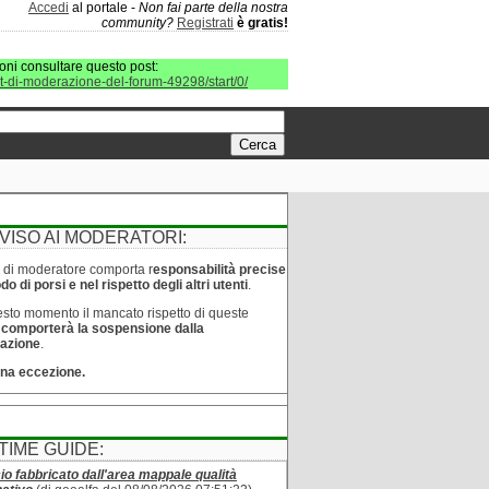
Accedi
al portale -
Non fai parte della nostra
community?
Registrati
è gratis!
oni consultare questo post:
it-di-moderazione-del-forum-49298/start/0/
VISO AI MODERATORI:
lo di moderatore comporta r
esponsabilità precise
o di porsi e nel rispetto degli altri utenti
.
sto momento il mancato rispetto di queste
e
comporterà la sospensione dalla
azione
.
na eccezione.
TIME GUIDE:
cio fabbricato dall'area mappale qualità