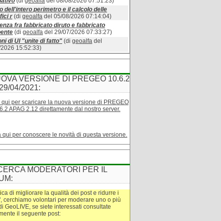
ativo
(di
geoalfa
del 08/08/2026 07:51:23)
o dell'intero perimetro e il calcolo delle
ici r
(di
geoalfa
del 05/08/2026 07:14:04)
enza fra fabbricato diruto e fabbricato
bente
(di
geoalfa
del 29/07/2026 07:33:27)
ni di UI "unite di fatto"
(di
geoalfa
del
/2026 15:52:33)
OVA VERSIONE DI PREGEO 10.6.2
29/04/2021:
 qui per scaricare la nuova versione di PREGEO
6.2 APAG 2.12 direttamente dal nostro server.
a qui per conoscere le novità di questa versione.
CERCA MODERATORI PER IL
UM:
tica di migliorare la qualità dei post e ridurre i
", cerchiamo volontari per moderare uno o più
di GeoLIVE, se siete interessati consultate
amente il seguente post: