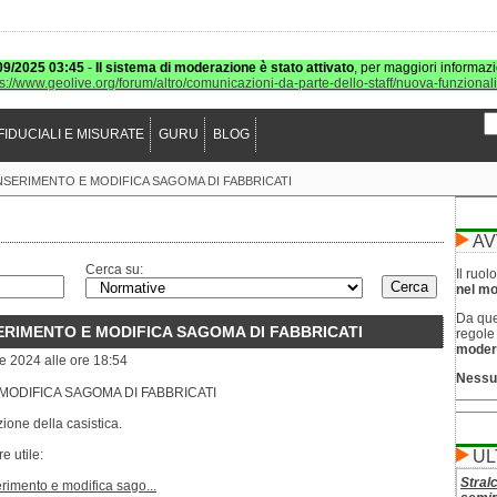
09/2025 03:45
-
Il sistema di moderazione è stato attivato
, per maggiori informazi
ps://www.geolive.org/forum/altro/comunicazioni-da-parte-dello-staff/nuova-funzional
FIDUCIALI E MISURATE
GURU
BLOG
NSERIMENTO E MODIFICA SAGOMA DI FABBRICATI
AV
Cerca su:
Il ruo
nel mod
Da que
ERIMENTO E MODIFICA SAGOMA DI FABBRICATI
regol
moder
e 2024 alle ore 18:54
Nessu
MODIFICA SAGOMA DI FABBRICATI
ione della casistica.
e utile:
UL
Stral
rimento e modifica sago...