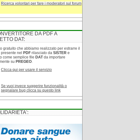
Ricerca volontari per fare i moderatori sul forum
NVERTITORE DA PDF A
ETTO DAT:
o gratuito che abbiamo realizzato per estrarre il
o presente nel
PDF
rilasciato da
SISTER
e
lo come semplice file
DAT
da importare
amente su
PREGEO
.
Clicca qui per usare il servizio
Se vuoi invece suggerire funzionalità o
segnalare bug clicca su questo link
LIDARIETA':