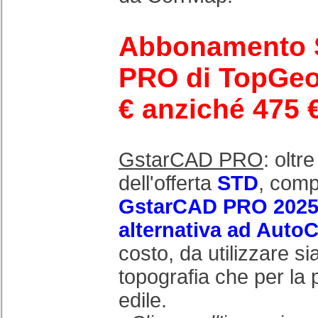
Abbonamento 
PRO di TopGeo
€ anziché 475 
GstarCAD PRO
: oltr
dell'offerta
STD
, com
GstarCAD PRO 202
alternativa ad Auto
costo, da utilizzare si
topografia che per la 
edile.