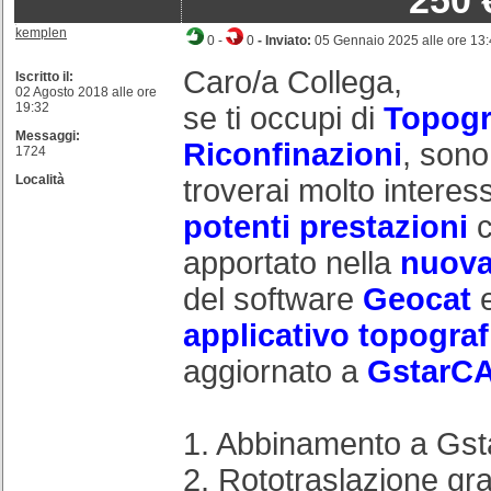
250 
kemplen
0
-
0
- Inviato:
05 Gennaio 2025 alle ore 13
Caro/a Collega,
Iscritto il:
02 Agosto 2018 alle ore
19:32
se ti occupi di
Topogr
Messaggi:
Riconfinazioni
, sono
1724
Località
troverai molto interes
potenti prestazioni
c
apportato nella
nuova
del software
Geocat
e
applicativo topogra
aggiornato a
GstarC
1. Abbinamento a Gs
2. Rototraslazione gr