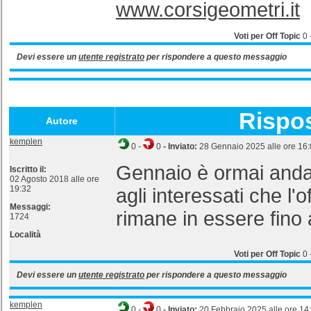
www.corsigeometri.it
Voti per Off Topic
0
Devi essere un
utente registrato
per rispondere a questo messaggio
Rispo
Autore
kemplen
0
-
0
- Inviato:
28 Gennaio 2025 alle ore 16
Gennaio è ormai anda
Iscritto il:
02 Agosto 2018 alle ore
19:32
agli interessati che l'o
Messaggi:
rimane in essere fino 
1724
Località
Voti per Off Topic
0
Devi essere un
utente registrato
per rispondere a questo messaggio
kemplen
0
-
0
- Inviato:
20 Febbraio 2025 alle ore 14