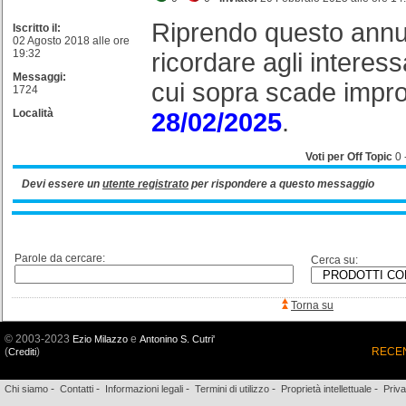
Riprendo questo annu
Iscritto il:
02 Agosto 2018 alle ore
19:32
ricordare agli interessa
Messaggi:
cui sopra scade impro
1724
Località
28/02/2025
.
Voti per Off Topic
0
Devi essere un
utente registrato
per rispondere a questo messaggio
Parole da cercare:
Cerca su:
Torna su
© 2003-2023
e
Ezio Milazzo
Antonino S. Cutri'
(
)
RECEN
Crediti
-
-
-
-
-
Chi siamo
Contatti
Informazioni legali
Termini di utilizzo
Proprietà intellettuale
Priv