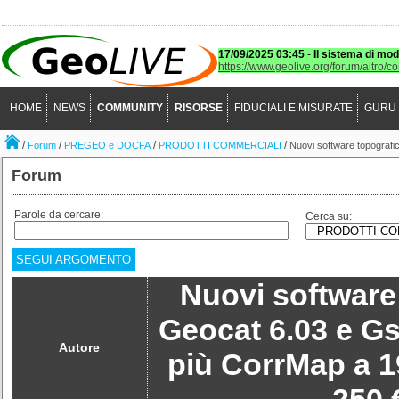
17/09/2025 03:45
-
Il sistema di mod
https://www.geolive.org/forum/altro/c
HOME
NEWS
COMMUNITY
RISORSE
FIDUCIALI E MISURATE
GURU
/
/
/
/
Forum
PREGEO e DOCFA
PRODOTTI COMMERCIALI
Nuovi software topografi
Forum
Parole da cercare:
Cerca su:
SEGUI ARGOMENTO
Nuovi software
Geocat 6.03 e G
Autore
più CorrMap a 1