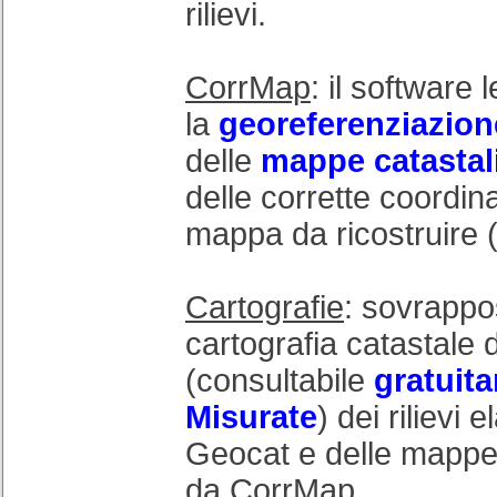
rilievi.
CorrMap
: il software 
la
georeferenziazion
delle
mappe catastal
delle corrette coordina
mappa da ricostruire (
Cartografie
: sovrappo
cartografia catastale 
(consultabile
gratuit
Misurate
) dei rilievi 
Geocat e delle mappe
da CorrMap.