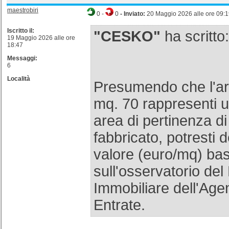
maestrobiri
0
-
0
- Inviato:
20 Maggio 2026 alle ore 09:
Iscritto il:
"CESKO"
ha scritto:
19 Maggio 2026 alle ore
18:47
Messaggi:
6
Località
Presumendo che l'ar
mq. 70 rappresenti u
area di pertinenza d
fabbricato, potresti 
valore (euro/mq) ba
sull'osservatorio de
Immobiliare dell'Agen
Entrate.