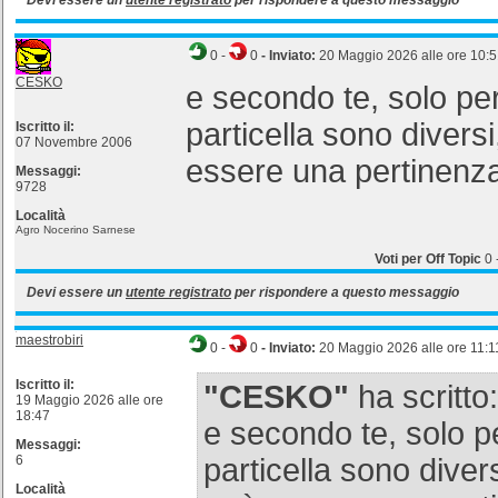
Devi essere un
utente registrato
per rispondere a questo messaggio
0
-
0
- Inviato:
20 Maggio 2026 alle ore 10:
CESKO
e secondo te, solo per
particella sono divers
Iscritto il:
07 Novembre 2006
essere una pertinenza
Messaggi:
9728
Località
Agro Nocerino Sarnese
Voti per Off Topic
0
Devi essere un
utente registrato
per rispondere a questo messaggio
maestrobiri
0
-
0
- Inviato:
20 Maggio 2026 alle ore 11:1
Iscritto il:
"CESKO"
ha scritto:
19 Maggio 2026 alle ore
18:47
e secondo te, solo p
Messaggi:
6
particella sono diver
Località