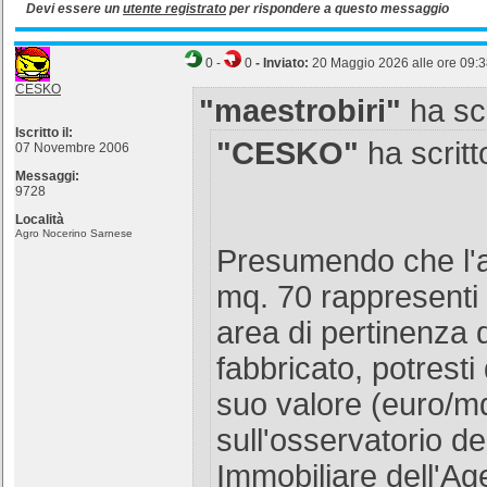
Devi essere un
utente registrato
per rispondere a questo messaggio
0
-
0
- Inviato:
20 Maggio 2026 alle ore 09:
CESKO
"maestrobiri"
ha scr
Iscritto il:
"CESKO"
ha scritt
07 Novembre 2006
Messaggi:
9728
Località
Agro Nocerino Sarnese
Presumendo che l'a
mq. 70 rappresenti 
area di pertinenza 
fabbricato, potresti
suo valore (euro/m
sull'osservatorio d
Immobiliare dell'Ag