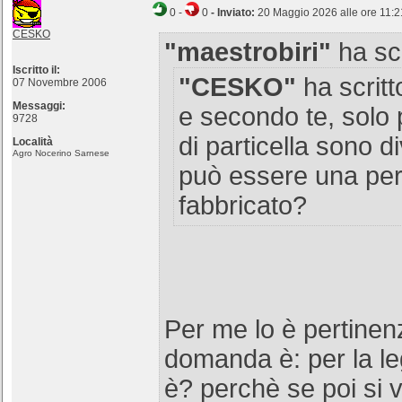
0
-
0
- Inviato:
20 Maggio 2026 alle ore 11:2
CESKO
"maestrobiri"
ha scr
Iscritto il:
"CESKO"
ha scritt
07 Novembre 2006
Messaggi:
e secondo te, solo 
9728
di particella sono d
Località
Agro Nocerino Sarnese
può essere una per
fabbricato?
Per me lo è pertinen
domanda è: per la le
è? perchè se poi si v