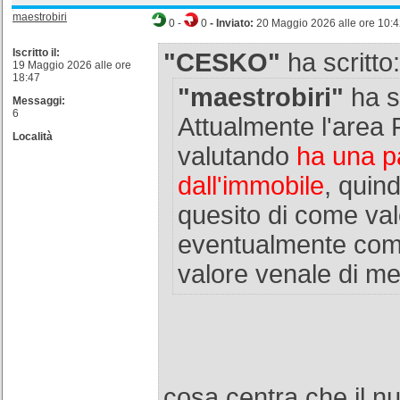
maestrobiri
0
-
0
- Inviato:
20 Maggio 2026 alle ore 10:
Iscritto il:
"CESKO"
ha scritto:
19 Maggio 2026 alle ore
18:47
"maestrobiri"
ha sc
Messaggi:
6
Attualmente l'area 
Località
valutando
ha una pa
dall'immobile
, quind
quesito di come val
eventualmente come 
valore venale di me
cosa centra che il nu