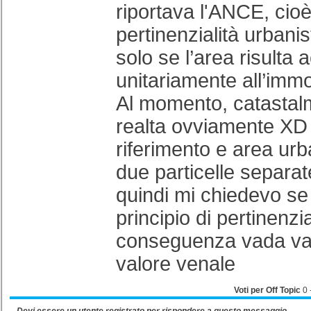
riportava l'ANCE, cioè
pertinenzialità urban
solo se l’area risulta 
unitariamente all’immo
Al momento, catastal
realta ovviamente XD 
riferimento e area ur
due particelle separate
quindi mi chiedevo se
principio di pertinenzia
conseguenza vada val
valore venale
Voti per Off Topic
0