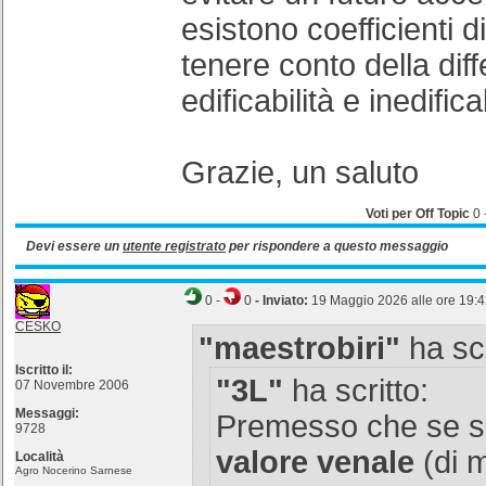
esistono coefficienti d
tenere conto della dif
edificabilità e inedifica
Grazie, un saluto
Voti per Off Topic
0
Devi essere un
utente registrato
per rispondere a questo messaggio
0
-
0
- Inviato:
19 Maggio 2026 alle ore 19:
CESKO
"maestrobiri"
ha scr
Iscritto il:
"3L"
ha scritto:
07 Novembre 2006
Messaggi:
Premesso che se si
9728
valore venale
(di 
Località
Agro Nocerino Sarnese