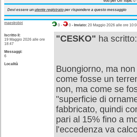
Voti per Off Topic
0
Devi essere un
utente registrato
per rispondere a questo messaggio
maestrobiri
0
-
0
- Inviato:
20 Maggio 2026 alle ore 10:
Iscritto il:
"CESKO"
ha scritto:
19 Maggio 2026 alle ore
18:47
Messaggi:
6
Località
Buongiorno, ma non d
come fosse un terren
non, ma come se fo
"superficie di ornam
fabbricato, quindi c
pari al 15% fino a m
l'eccedenza va calco