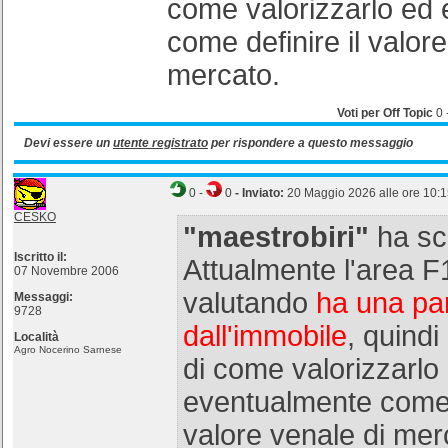
come valorizzarlo ed
come definire il valore
mercato.
Voti per Off Topic
0
Devi essere un
utente registrato
per rispondere a questo messaggio
0
-
0
- Inviato:
20 Maggio 2026 alle ore 10:
CESKO
"maestrobiri"
ha scr
Iscritto il:
Attualmente l'area F
07 Novembre 2006
valutando
ha una par
Messaggi:
9728
dall'immobile
, quindi
Località
Agro Nocerino Sarnese
di come valorizzarlo
eventualmente come d
valore venale di mer