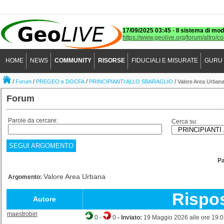
17/09/2025 03:45
-
Il sistema di mod
https://www.geolive.org/forum/altro/c
HOME
NEWS
COMMUNITY
RISORSE
FIDUCIALI E MISURATE
GURU
/
/
/
/
Forum
PREGEO e DOCFA
PRINCIPIANTI ALLO SBARAGLIO
Valore Area Urban
Forum
Parole da cercare:
Cerca su:
SEGUI ARGOMENTO
P
Valore Area Urbana
Argomento:
Rispo
Autore
maestrobiri
0
-
0
- Inviato:
19 Maggio 2026 alle ore 19: