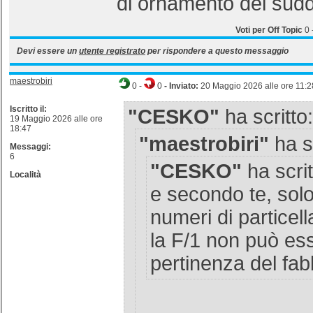
di ornamento del sudd
Voti per Off Topic
0
Devi essere un
utente registrato
per rispondere a questo messaggio
maestrobiri
0
-
0
- Inviato:
20 Maggio 2026 alle ore 11:2
Iscritto il:
"CESKO"
ha scritto:
19 Maggio 2026 alle ore
18:47
"maestrobiri"
ha sc
Messaggi:
6
"CESKO"
ha scrit
Località
e secondo te, solo
numeri di particell
la F/1 non può es
pertinenza del fab