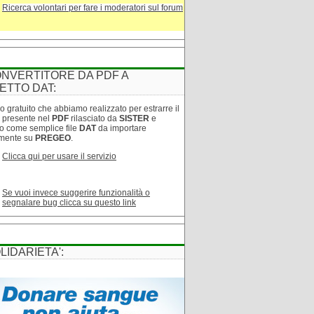
Ricerca volontari per fare i moderatori sul forum
NVERTITORE DA PDF A
ETTO DAT:
o gratuito che abbiamo realizzato per estrarre il
o presente nel
PDF
rilasciato da
SISTER
e
lo come semplice file
DAT
da importare
amente su
PREGEO
.
Clicca qui per usare il servizio
Se vuoi invece suggerire funzionalità o
segnalare bug clicca su questo link
LIDARIETA':