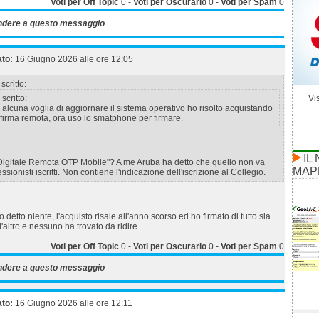
Voti per Off Topic
0
-
Voti per Oscurarlo
0
-
Voti per Spam
0
ndere a questo messaggio
ato:
16 Giugno 2026 alle ore 12:05
scritto:
scritto:
Vis
lcuna voglia di aggiornare il sistema operativo ho risolto acquistando
i firma remota, ora uso lo smatphone per firmare.
IL
 Digitale Remota OTP Mobile"? A me Aruba ha detto che quello non va
MAP
ssionisti iscritti. Non contiene l'indicazione dell'iscrizione al Collegio.
detto niente, l'acquisto risale all'anno scorso ed ho firmato di tutto sia
altro e nessuno ha trovato da ridire.
Voti per Off Topic
0
-
Voti per Oscurarlo
0
-
Voti per Spam
0
ndere a questo messaggio
ato:
16 Giugno 2026 alle ore 12:11