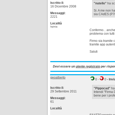
Iscritto il:
"nutello"
ha scr
16 Dicembre 2008
Si. A me non han
Messaggi:
sia CAdES (P7M)
2221
Località
Irpinia
Confermo... anche 
problema con tutti 
Firmo sia tramite
tramite app autent
Saluti
Devi essere un
utente registrato
per rispo
geoalberto
0
-
0
- Invi
Iscritto il:
"Pippocad"
ha 
29 Settembre 2011
Intendi "Firma
bene per i profe
Messaggi:
61
Località