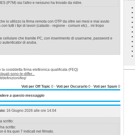
dES (P7M) sia l'altro e nessuno ha trovato da ridire.
he io utilizzo la firma remota con OTP da oltre sei mesi e mai avuto
on tutti i tipi di lavori (catasto - regione - comuni etc)... mi tropo
te cellulare che tramite PC, con inserimento di usarname, password e
 autenticator di aruba.
 la cosiddetta firma elettronica qualificata (FEQ)
/quali-sono-le-differ...
it/definizioni/feq/
Voti per Off Topic
0
-
Voti per Oscurarlo
0
-
Voti per Spam
0
ndere a questo messaggio
ato:
16 Giugno 2026 alle ore 14:04
 scritto:
ha scritto:
n è tra quei 7 indicati nel filmato.