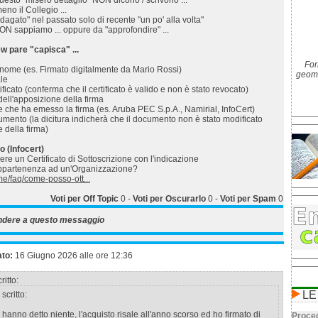
sto "misero dettaglio" NON dicono / scrivono ...
eno il Collegio ...
agato" nel passato solo di recente "un po' alla volta"
ON sappiamo ... oppure da "approfondire" ...
w pare "capisca" ...
For
nome (es. Firmato digitalmente da Mario Rossi)
geome
ale
tificato (conferma che il certificato è valido e non è stato revocato)
dell'apposizione della firma
re che ha emesso la firma (es. Aruba PEC S.p.A., Namirial, InfoCert)
cumento (la dicitura indicherà che il documento non è stato modificato
 della firma)
 (Infocert)
e un Certificato di Sottoscrizione con l'indicazione
appartenenza ad un'Organizzazione?
ome/faq/come-posso-ott...
Voti per Off Topic
0
-
Voti per Oscurarlo
0
-
Voti per Spam
0
ndere a questo messaggio
ato:
16 Giugno 2026 alle ore 12:36
ritto:
LE
scritto:
 hanno detto niente, l'acquisto risale all'anno scorso ed ho firmato di
Proced