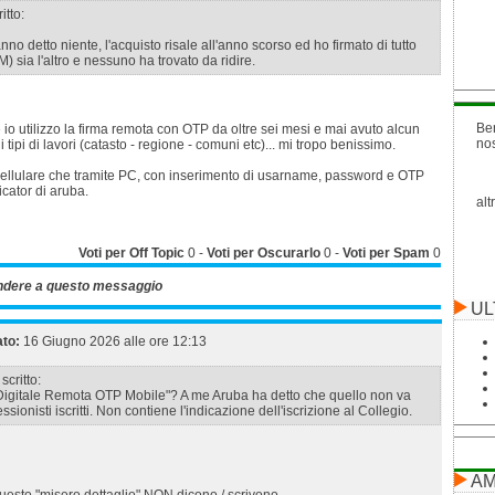
itto:
no detto niente, l'acquisto risale all'anno scorso ed ho firmato di tutto
 sia l'altro e nessuno ha trovato da ridire.
Be
io utilizzo la firma remota con OTP da oltre sei mesi e mai avuto alcun
no
i tipi di lavori (catasto - regione - comuni etc)... mi tropo benissimo.
 cellulare che tramite PC, con inserimento di usarname, password e OTP
icator di aruba.
alt
Voti per Off Topic
0
-
Voti per Oscurarlo
0
-
Voti per Spam
0
ndere a questo messaggio
UL
ato:
16 Giugno 2026 alle ore 12:13
scritto:
 Digitale Remota OTP Mobile"? A me Aruba ha detto che quello non va
ssionisti iscritti. Non contiene l'indicazione dell'iscrizione al Collegio.
AM