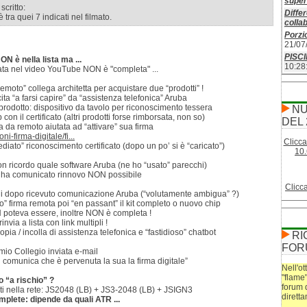
superf
scritto:
Differ
 tra quei 7 indicati nel filmato.
colla
Porzio
21/07
PISC
 è nella lista ma ...
10:28
tata nel video YouTube NON è "completa" ...
 remoto” collega architetta per acquistare due “prodotti” !
ita “a farsi capire” da “assistenza telefonica” Aruba
rodotto: dispositivo da tavolo per riconoscimento tessera
NU
 con il certificato (altri prodotti forse rimborsata, non so)
DEL 
 da remoto aiutata ad “attivare” sua firma
ni-firma-digitale/fi...
Clicca
iato” riconoscimento certificato (dopo un po’ si è “caricato”)
10.
on ricordo quale software Aruba (ne ho “usato” parecchi)
i ha comunicato rinnovo NON possibile
Clicc
rni dopo ricevuto comunicazione Aruba (“volutamente ambigua” ?)
 firma remota poi “en passant” il kit completo o nuovo chip
 poteva essere, inoltre NON è completa !
invia a lista con link multipli !
opia / incolla di assistenza telefonica e “fastidioso” chatbot
RI
FOR
mio Collegio inviata e-mail
i comunica che è pervenuta la sua la firma digitale”
Nell'ot
"flame
o “a rischio” ?
forum 
ati nella rete: JS2048 (LB) + JS3-2048 (LB) + JSIGN3
dirett
mplete: dipende da quali ATR ...