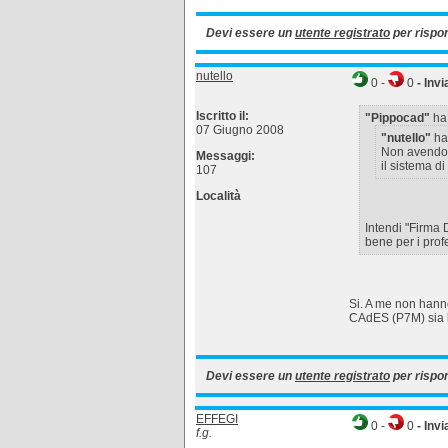
Devi essere un
utente registrato
per rispo
nutello
0
-
0
- Invi
Iscritto il:
"Pippocad"
ha 
07 Giugno 2008
"nutello"
ha 
Non avendo a
Messaggi:
il sistema d
107
Località
Intendi "Firma
bene per i profe
Si. A me non hanno 
CAdES (P7M) sia l'
Devi essere un
utente registrato
per rispo
EFFEGI
0
-
0
- Invi
f.g.