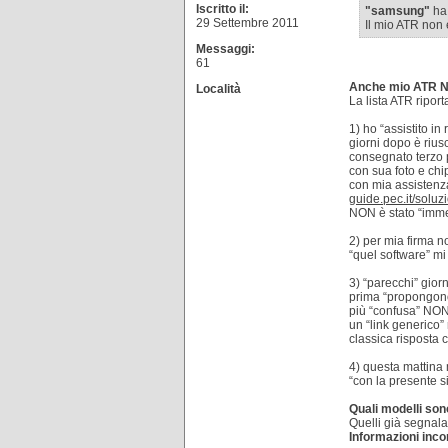
Iscritto il:
"samsung"
ha 
29 Settembre 2011
Il mio ATR non è
Messaggi:
61
Anche mio ATR NON
Località
La lista ATR ripor
1) ho “assistito in
giorni dopo è riusc
consegnato terzo p
con sua foto e chip
con mia assistenza
guide.pec.it/soluzio
NON è stato “immed
2) per mia firma n
“quel software” m
3) “parecchi” gio
prima “propongono”
più “confusa” NON
un “link generico” r
classica risposta c
4) questa mattina 
“con la presente s
Quali modelli son
Quelli già segnal
Informazioni inco