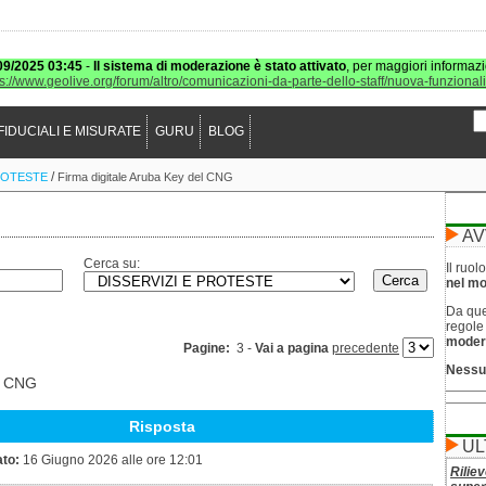
09/2025 03:45
-
Il sistema di moderazione è stato attivato
, per maggiori informazi
ps://www.geolive.org/forum/altro/comunicazioni-da-parte-dello-staff/nuova-funzional
FIDUCIALI E MISURATE
GURU
BLOG
/
ROTESTE
Firma digitale Aruba Key del CNG
AV
Cerca su:
Il ruo
nel mod
Da que
regol
moder
Pagine:
3 -
Vai a pagina
precedente
Nessu
el CNG
Risposta
UL
ato:
16 Giugno 2026 alle ore 12:01
Riliev