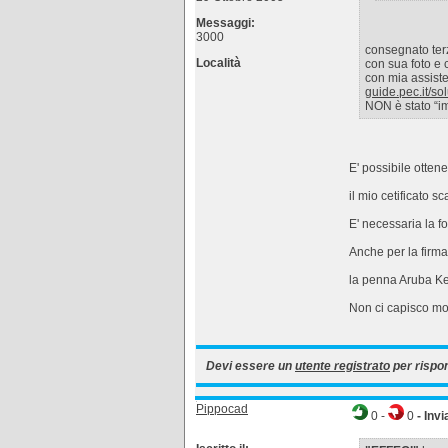
Messaggi:
3000
consegnato terz
Località
con sua foto e c
con mia assiste
guide.pec.it/solu
NON è stato “im
E' possibile ottene
il mio cetificato
E' necessaria la fo
Anche per la firma
la penna Aruba Ke
Non ci capisco mo
Devi essere un
utente registrato
per rispo
Pippocad
0
-
0
- Invi