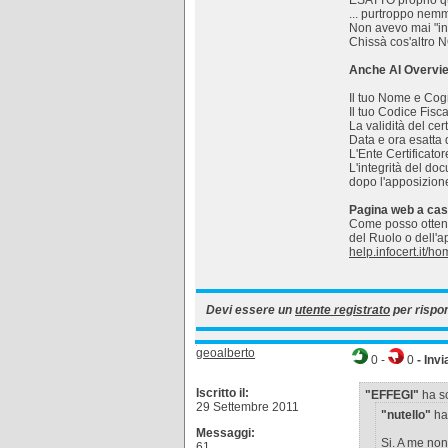
ESATTO proprio que
... purtroppo nemm
Non avevo mai "ind
Chissà cos'altro N
Anche AI Overvie
Il tuo Nome e Cog
Il tuo Codice Fisc
La validità del cer
Data e ora esatta 
L'Ente Certificato
L'integrità del do
dopo l'apposizione
Pagina web a caso
Come posso ottener
del Ruolo o dell'
help.infocert.it/h
Devi essere un
utente registrato
per rispo
geoalberto
0
-
0
- Invi
Iscritto il:
"EFFEGI"
ha sc
29 Settembre 2011
"nutello"
ha 
Messaggi:
Si. A me non
61