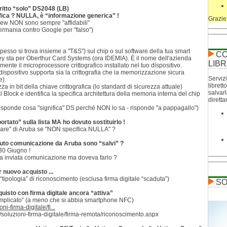
ritto “solo” DS2048 (LB)
fica ? NULLA, è “informazione generica” !
Grazie
iew NON sono sempre "affidabili"
ermania contro Google per "falso")
pesso si trova insieme a "T&S") sul chip o sul software della tua smart
CO
ey sta per Oberthur Card Systems (ora IDEMIA). È il nome dell'azienda
LIBR
ente il microprocessore crittografico installato nel tuo dispositivo.
 dispositivo supporta sia la crittografia che la memorizzazione sicura
Servizi
e).
librett
a in bit della chiave crittografica (lo standard di sicurezza attuale)
salvar
 Block e identifica la specifica architettura della memoria interna del chip
dirett
sponde cosa "significa" DS perché NON lo sa - risponde "a pappagallo")
rtato” sulla lista MA ho dovuto sostituirlo !
are" di Aruba se "NON specifica NULLA" ?
uto comunicazione da Aruba sono “salvi” ?
 30 Giugno !
 inviata comunicazione ma doveva farlo ?
 nuovo acquisto ...
 “tipologia” di riconoscimento (esclusa firma digitale “scaduta”)
SO
uisto con firma digitale ancora “attiva”
mplicato” (a meno che si abbia smartphone NFC)
ni-firma-digitale/fi...
it/soluzioni-firma-digitale/firma-remota/riconoscimento.aspx