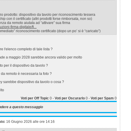
o prodotto: dispositivo da tavolo per riconoscimento tessera
hip con il certificato (altri prodotti forse rimborsata, non so)
nza da remoto aiutata ad “attivare” sua firma
zioni-firma-digitale/fi...
mediato” riconoscimento certificato (dopo un po’ si è “caricato”)
re l'elenco completo di tale lista ?
 scade a maggio 2028 sarebbe ancora valido per molto
to per il dispositivo da tavolo ?
 da remoto è necessaria la foto ?
y sarebbe dispositivo da tavolo o cosa ?
lto
Voti per Off Topic
0
-
Voti per Oscurarlo
0
-
Voti per Spam
0
ndere a questo messaggio
ato:
16 Giugno 2026 alle ore 14:16