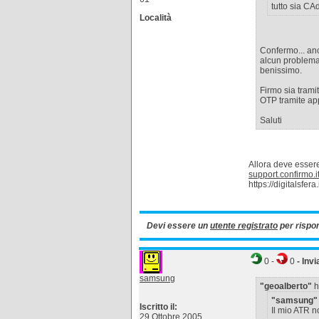
tutto sia CA
Località
Confermo... anc
alcun problema c
benissimo.
Firmo sia trami
OTP tramite app
Saluti
Allora deve essere
support.confirmo.it
https://digitalsfera.
Devi essere un
utente registrato
per rispo
0
-
0
- Invi
samsung
"geoalberto"
ha
"samsung"
Iscritto il:
Il mio ATR no
29 Ottobre 2005