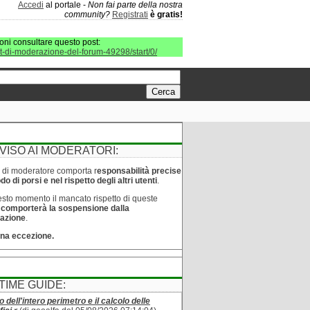
Accedi
al portale -
Non fai parte della nostra
community?
Registrati
è gratis!
oni consultare questo post:
it-di-moderazione-del-forum-49298/start/0/
VISO AI MODERATORI:
lo di moderatore comporta r
esponsabilità precise
o di porsi e nel rispetto degli altri utenti
.
sto momento il mancato rispetto di queste
e
comporterà la sospensione dalla
azione
.
na eccezione.
TIME GUIDE:
o dell'intero perimetro e il calcolo delle