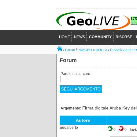
17/
htt
HOME
NEWS
COMMUNITY
RISORSE
/
/
/
Forum
PREGEO e DOCFA
DISSERVIZI E P
Forum
Parole da cercare:
SEGUI ARGOMENTO
Firma digitale Aruba Key d
Argomento:
Autore
geoalberto
0
-
0
- Invi