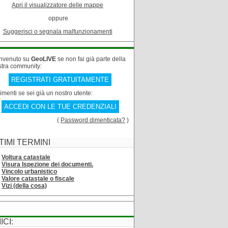
Apri il visualizzatore delle mappe
oppure
Suggerisci o segnala malfunzionamenti
nvenuto su
GeoLIVE
se non fai già parte della
stra community:
REGISTRATI GRATUITAMENTE
rimenti se sei già un nostro utente:
ACCEDI CON LE TUE CREDENZIALI
(
Password dimenticata?
)
TIMI TERMINI
Voltura catastale
Visura Ispezione dei documenti.
Vincolo urbanistico
Valore catastale o fiscale
Vizi (della cosa)
ICI: