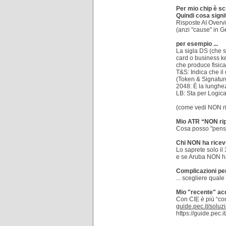
Per mio chip è sc
Quindi cosa signi
Risposte AI Overv
(anzi "cause" in G
per esempio ...
La sigla DS (che s
card o business k
che produce fisicam
T&S: Indica che il
(Token & Signatur
2048: È la lunghezz
LB: Sta per Logical
(come vedi NON ri
Mio ATR “NON ripo
Cosa posso "pens
Chi NON ha ricev
Lo saprete solo il
e se Aruba NON ha
Complicazioni per
... scegliere quale
Mio "recente" acq
Con CIE è più “co
guide.pec.it/soluzio
https://guide.pec.