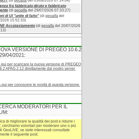
ici r
(di
geoalfa
del 05/08/2026 07:14:04)
enza fra fabbricato diruto e fabbricato
bente
(di
geoalfa
del 29/07/2026 07:33:27)
ni di UI "unite di fatto"
(di
geoalfa
del
/2026 15:52:33)
INE Accatastamento
(di
geoalfa
del 20/07/2026
:13)
OVA VERSIONE DI PREGEO 10.6.2
29/04/2021:
 qui per scaricare la nuova versione di PREGEO
6.2 APAG 2.12 direttamente dal nostro server.
a qui per conoscere le novità di questa versione.
CERCA MODERATORI PER IL
UM:
tica di migliorare la qualità dei post e ridurre i
", cerchiamo volontari per moderare uno o più
di GeoLIVE, se siete interessati consultate
amente il seguente post: