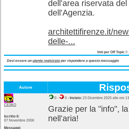
dell'area riservata del 
dell'Agenzia.
architettifirenze.it/ne
delle-...
Voti per Off Topic
0
Devi essere un
utente registrato
per rispondere a questo messaggio
Rispo
Autore
0
-
0
- Inviato:
23 Dicembre 2025 alle ore 1
CESKO
Grazie per la "info", la
nell'aria!
Iscritto il:
07 Novembre 2006
Messaggi: