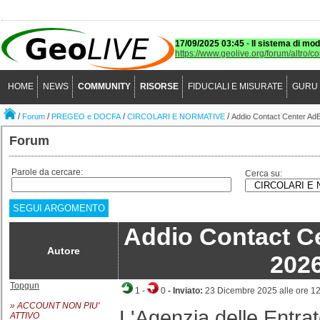
17/09/2025 03:45
-
Il sistema di mod
https://www.geolive.org/forum/altro/c
HOME
NEWS
COMMUNITY
RISORSE
FIDUCIALI E MISURATE
GURU
/
/
/
/
Forum
PREGEO e DOCFA
CIRCOLARI E NORMATIVE
Addio Contact Center AdE
Forum
Parole da cercare:
Cerca su:
SEGUI ARGOMENTO
Addio Contact C
Autore
202
Topgun
1
-
0
- Inviato:
23 Dicembre 2025 alle ore 1
» ACCOUNT NON PIU'
L'Agenzia delle Entrat
ATTIVO