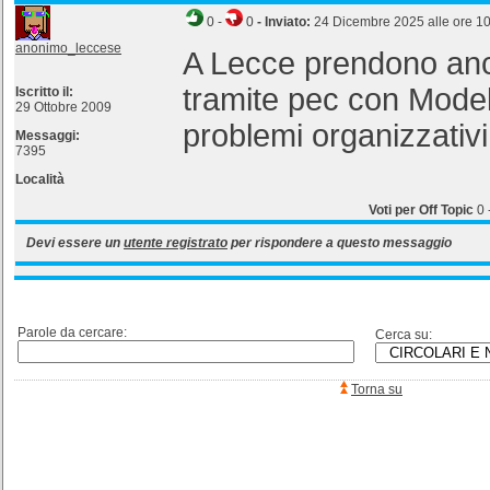
0
-
0
- Inviato:
24 Dicembre 2025 alle ore 1
anonimo_leccese
A Lecce prendono anc
tramite pec con Model
Iscritto il:
29 Ottobre 2009
problemi organizzativi
Messaggi:
7395
Località
Voti per Off Topic
0
Devi essere un
utente registrato
per rispondere a questo messaggio
Parole da cercare:
Cerca su:
Torna su