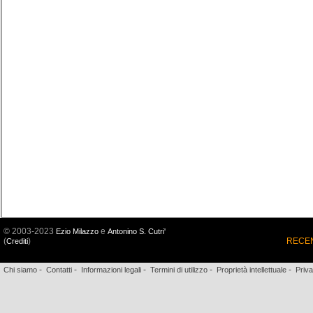
© 2003-2023
e
Ezio Milazzo
Antonino S. Cutri'
(
)
RECEN
Crediti
-
-
-
-
-
Chi siamo
Contatti
Informazioni legali
Termini di utilizzo
Proprietà intellettuale
Priv