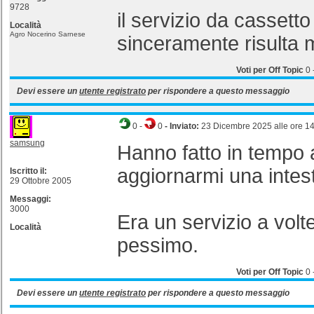
9728
il servizio da cassetto
Località
Agro Nocerino Sarnese
sinceramente risulta m
Voti per Off Topic
0
Devi essere un
utente registrato
per rispondere a questo messaggio
0
-
0
- Inviato:
23 Dicembre 2025 alle ore 1
samsung
Hanno fatto in tempo 
aggiornarmi una intes
Iscritto il:
29 Ottobre 2005
Messaggi:
3000
Era un servizio a volte
Località
pessimo.
Voti per Off Topic
0
Devi essere un
utente registrato
per rispondere a questo messaggio