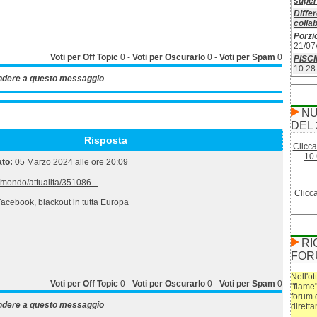
superf
Differ
colla
Porzio
21/07
Voti per Off Topic
0
-
Voti per Oscurarlo
0
-
Voti per Spam
0
PISC
10:28
ndere a questo messaggio
NU
DEL 
Risposta
Clicca
10.
ato:
05 Marzo 2024 alle ore 20:09
/mondo/attualita/351086...
Clicc
Facebook, blackout in tutta Europa
RI
FOR
Nell'ot
Voti per Off Topic
0
-
Voti per Oscurarlo
0
-
Voti per Spam
0
"flame
forum 
ndere a questo messaggio
dirett