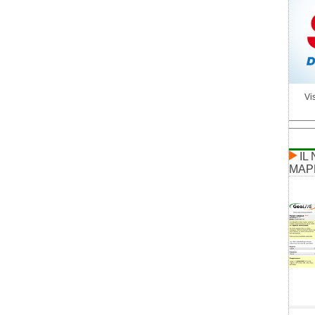
Vis
IL
MAP