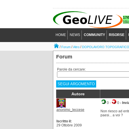
17/
htt
HOME
NEWS
COMMUNITY
RISORSE
/
/
/
Forum
Altro
DOPOLAVORO TOPOGRAFIC
Forum
Parole da cercare:
SEGUI ARGOMENTO
Autore
0
-
0
- Invi
anonimo_leccese
Non riesco ad entr
paesi... a voi ?
Iscritto il:
29 Ottobre 2009