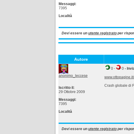
Messaggi:
7395
Località
Devi essere un
utente registrato
per rispo
Autore
0
-
0
- Invi
anonimo_leccese
www.ottopagine.it
Crash globale di 
Iscritto il:
29 Ottobre 2009
Messaggi:
7395
Località
Devi essere un
utente registrato
per rispo