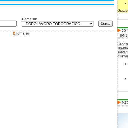
Grazie
Cerca su:
CO
Torna su
LIBR
Servizi
librett
salvar
dirett
SO