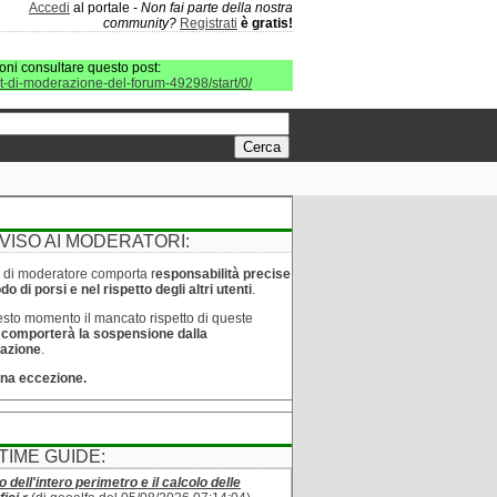
Accedi
al portale -
Non fai parte della nostra
community?
Registrati
è gratis!
oni consultare questo post:
it-di-moderazione-del-forum-49298/start/0/
VISO AI MODERATORI:
lo di moderatore comporta r
esponsabilità precise
o di porsi e nel rispetto degli altri utenti
.
sto momento il mancato rispetto di queste
e
comporterà la sospensione dalla
azione
.
na eccezione.
TIME GUIDE:
o dell'intero perimetro e il calcolo delle