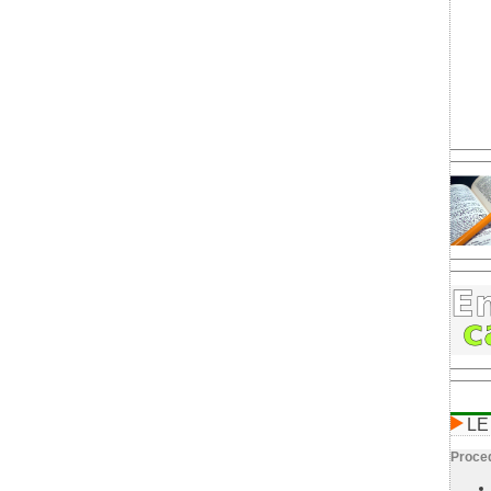
LE
Proced