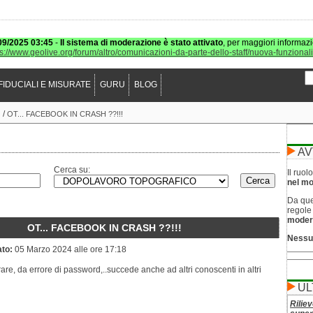
09/2025 03:45
-
Il sistema di moderazione è stato attivato
, per maggiori informazi
ps://www.geolive.org/forum/altro/comunicazioni-da-parte-dello-staff/nuova-funzional
FIDUCIALI E MISURATE
GURU
BLOG
/
O
OT... FACEBOOK IN CRASH ??!!!
AV
Cerca su:
Il ruo
nel mod
Da que
regol
moder
OT... FACEBOOK IN CRASH ??!!!
Nessu
ato:
05 Marzo 2024 alle ore 17:18
are, da errore di password,..succede anche ad altri conoscenti in altri
UL
Riliev