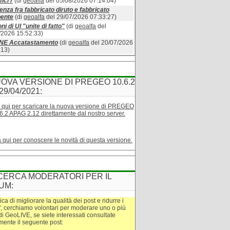
ici r
(di
geoalfa
del 05/08/2026 07:14:04)
enza fra fabbricato diruto e fabbricato
bente
(di
geoalfa
del 29/07/2026 07:33:27)
ni di UI "unite di fatto"
(di
geoalfa
del
/2026 15:52:33)
INE Accatastamento
(di
geoalfa
del 20/07/2026
:13)
OVA VERSIONE DI PREGEO 10.6.2
29/04/2021:
 qui per scaricare la nuova versione di PREGEO
6.2 APAG 2.12 direttamente dal nostro server.
a qui per conoscere le novità di questa versione.
CERCA MODERATORI PER IL
UM:
tica di migliorare la qualità dei post e ridurre i
", cerchiamo volontari per moderare uno o più
di GeoLIVE, se siete interessati consultate
amente il seguente post: