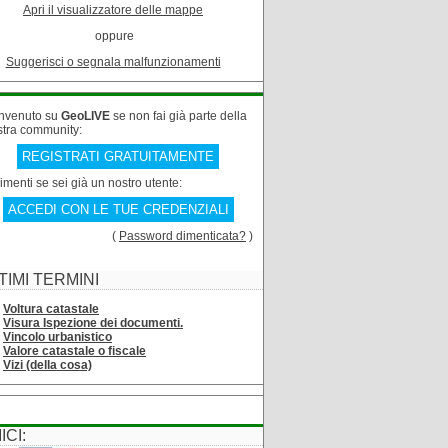
Apri il visualizzatore delle mappe
oppure
Suggerisci o segnala malfunzionamenti
nvenuto su
GeoLIVE
se non fai già parte della
stra community:
REGISTRATI GRATUITAMENTE
rimenti se sei già un nostro utente:
ACCEDI CON LE TUE CREDENZIALI
(
Password dimenticata?
)
TIMI TERMINI
Voltura catastale
Visura Ispezione dei documenti.
Vincolo urbanistico
Valore catastale o fiscale
Vizi (della cosa)
ICI: