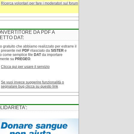
Ricerca volontari per fare i moderatori sul forum
NVERTITORE DA PDF A
ETTO DAT:
o gratuito che abbiamo realizzato per estrarre il
o presente nel
PDF
rilasciato da
SISTER
e
lo come semplice file
DAT
da importare
amente su
PREGEO
.
Clicca qui per usare il servizio
Se vuoi invece suggerire funzionalità o
segnalare bug clicca su questo link
LIDARIETA':