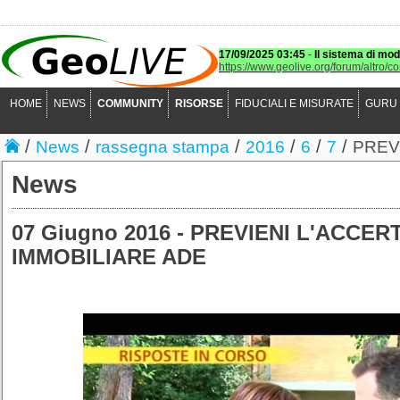
17/09/2025 03:45
-
Il sistema di mod
https://www.geolive.org/forum/altro/c
HOME
NEWS
COMMUNITY
RISORSE
FIDUCIALI E MISURATE
GURU
/
/
/
/
/
/
News
rassegna stampa
2016
6
7
PREV
News
07 Giugno 2016 - PREVIENI L'ACCE
IMMOBILIARE ADE