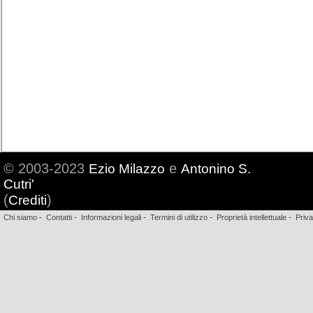
© 2003-2023
e
Ezio Milazzo
Antonino S.
Cutri'
(
)
Crediti
-
-
-
-
-
Chi siamo
Contatti
Informazioni legali
Termini di utilizzo
Proprietà intellettuale
Priv