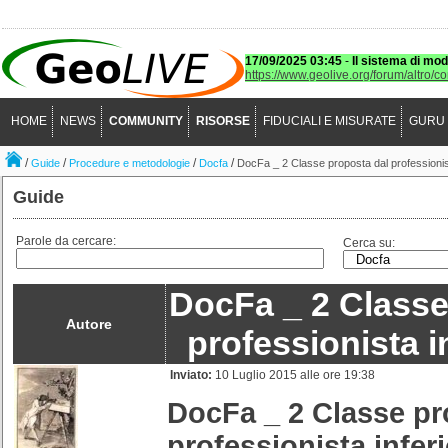
17/09/2025 03:45
-
Il sistema di mod
https://www.geolive.org/forum/altro/c
HOME
NEWS
COMMUNITY
RISORSE
FIDUCIALI E MISURATE
GURU
/
/
/
/
Guide
Procedure e metodologie
Docfa
DocFa _ 2 Classe proposta dal professionist
Guide
Parole da cercare:
Cerca su:
DocFa _ 2 Classe
Autore
professionista i
Inviato:
10 Luglio 2015 alle ore 19:38
DocFa _ 2 Classe pr
professionista infer