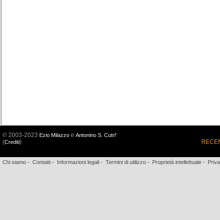
© 2003-2023
e
Ezio Milazzo
Antonino S. Cutri'
(
)
RECEN
Crediti
-
-
-
-
-
Chi siamo
Contatti
Informazioni legali
Termini di utilizzo
Proprietà intellettuale
Priv