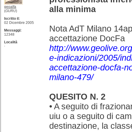
alla minima
geoalfa
(
GURU
)
Iscritto il:
02 Dicembre 2005
Nota AdT Milano 14a
Messaggi:
12348
accettazione DocFa
Località
http://www.geolive.org
-
e-indicazioni/2005/ind
accettazione-docfa-no
milano-479/
QUESITO N. 2
• A seguito di frazion
uiu o a seguito di cam
destinazione, la class