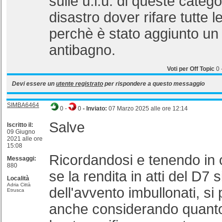
sulle u.i.u. di queste catego
disastro dover rifare tutte l
perchè è stato aggiunto u
antibagno.
Voti per Off Topic
0
Devi essere un
utente registrato
per rispondere a questo messaggio
SIMBA6464
0
-
0
- Inviato:
07 Marzo 2025 alle ore 12:14
Salve
Iscritto il:
09 Giugno
2021 alle ore
15:08
Ricordandosi e tenendo in
Messaggi:
880
se la rendita in atti del D7
Località
Adria Città
dell'avvento imbullonati, si
Etrusca
anche considerando quanto g