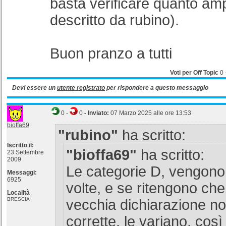
basta verificare quanto am
descritto da rubino).
Buon pranzo a tutti
Voti per Off Topic
0
Devi essere un
utente registrato
per rispondere a questo messaggio
0
-
0
- Inviato:
07 Marzo 2025 alle ore 13:53
bioffa69
"rubino"
ha scritto:
Iscritto il:
"bioffa69"
ha scritto:
23 Settembre
2009
Le categorie D, vengono r
Messaggi:
6925
volte, e se ritengono che 
Località
BRESCIA
vecchia dichiarazione n
corrette, le variano, cos