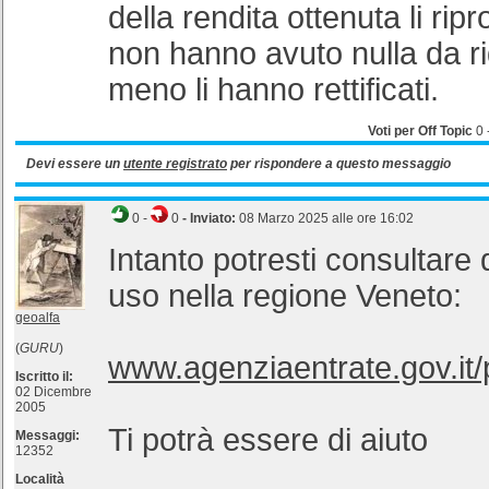
della rendita ottenuta li rip
non hanno avuto nulla da ri
meno li hanno rettificati.
Voti per Off Topic
0
Devi essere un
utente registrato
per rispondere a questo messaggio
0
-
0
- Inviato:
08 Marzo 2025 alle ore 16:02
Intanto potresti consultare
uso nella regione Veneto:
geoalfa
(
GURU
)
www.agenziaentrate.gov.it/
Iscritto il:
02 Dicembre
2005
Ti potrà essere di aiuto
Messaggi:
12352
Località