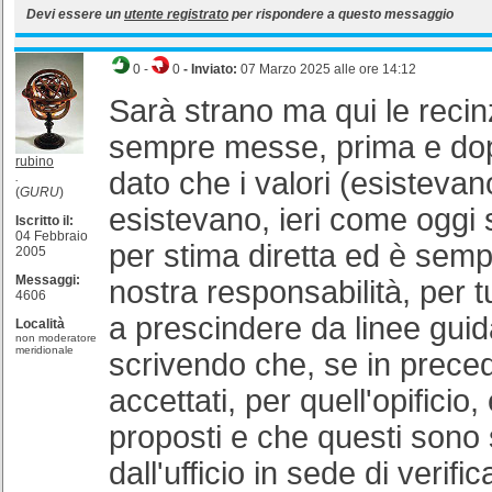
Devi essere un
utente registrato
per rispondere a questo messaggio
0
-
0
- Inviato:
07 Marzo 2025 alle ore 14:12
Sarà strano ma qui le recin
sempre messe, prima e dopo
rubino
dato che i valori (esistevan
.
(
GURU
)
esistevano, ieri come oggi 
Iscritto il:
04 Febbraio
per stima diretta ed è semp
2005
Messaggi:
nostra responsabilità, per tu
4606
a prescindere da linee guid
Località
non moderatore
meridionale
scrivendo che, se in prece
accettati, per quell'opificio,
proposti e che questi sono s
dall'ufficio in sede di verif