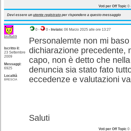
Voti per Off Topic
0
Devi essere un
utente registrato
per rispondere a questo messaggio
0
-
0
- Inviato:
06 Marzo 2025 alle ore 13:27
bioffa69
Personalemte non mi baso 
dichiarazione precedente, 
Iscritto il:
23 Settembre
2009
capo, non è detto che nell
Messaggi:
denuncia sia stato fato tutt
6925
Località
eccedenze e valutazioni va
BRESCIA
Saluti
Voti per Off Topic
0