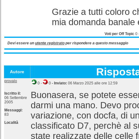
Grazie a tutti coloro c
mia domanda banale e
Voti per Off Topic
0
Devi essere un
utente registrato
per rispondere a questo messaggio
Rispost
Autore
provalo
0
-
0
- Inviato:
06 Marzo 2025 alle ore 12:59
Buonasera, se potete essere
Iscritto il:
06 Settembre
2005
darmi una mano. Devo proc
Messaggi:
variazione, con docfa, di u
83
Località
classificato D7, perchè al 
state realizzate delle celle 