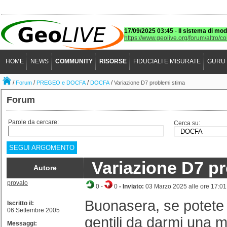
17/09/2025 03:45
-
Il sistema di mod
https://www.geolive.org/forum/altro/c
HOME
NEWS
COMMUNITY
RISORSE
FIDUCIALI E MISURATE
GURU
/
/
/
/
Forum
PREGEO e DOCFA
DOCFA
Variazione D7 problemi stima
Forum
Parole da cercare:
Cerca su:
SEGUI ARGOMENTO
Variazione D7 p
Autore
provalo
0
-
0
- Inviato:
03 Marzo 2025 alle ore 17:01
Buonasera, se potete
Iscritto il:
06 Settembre 2005
gentili da darmi una 
Messaggi: