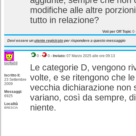
aggiunte, sempre che non ci
modifiche alle altre porzion
tutto in relazione?
Voti per Off Topic
0
Devi essere un
utente registrato
per rispondere a questo messaggio
0
-
0
- Inviato:
07 Marzo 2025 alle ore 09:13
bioffa69
Le categorie D, vengono rivi
volte, e se ritengono che le 
Iscritto il:
23 Settembre
2009
vecchia dichiarazione non s
Messaggi:
variano, così da sempre, di
6925
Località
niente.
BRESCIA