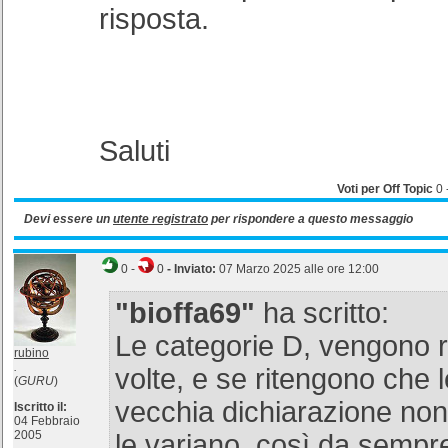
risposta.
Saluti
Voti per Off Topic
0
Devi essere un
utente registrato
per rispondere a questo messaggio
0
-
0
- Inviato:
07 Marzo 2025 alle ore 12:00
"bioffa69"
ha scritto:
Le categorie D, vengono riv
rubino
.
volte, e se ritengono che l
(
GURU
)
vecchia dichiarazione non 
Iscritto il:
04 Febbraio
2005
le variano, così da sempre