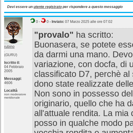
Devi essere un
utente registrato
per rispondere a questo messaggio
0
-
0
- Inviato:
07 Marzo 2025 alle ore 07:02
"provalo"
ha scritto:
Buonasera, se potete esse
rubino
.
da darmi una mano. Devo 
(
GURU
)
variazione, con docfa, di
Iscritto il:
04 Febbraio
2005
classificato D7, perchè al
Messaggi:
dono state realizzate delle 
4606
Località
Non sono in possesso del
non moderatore
meridionale
originario, quello che ha d
all'attuale rendita. La mi
posso in qualche modo par
vecchia rendita e aumenta