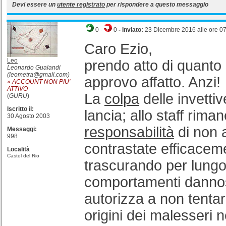
Devi essere un
utente registrato
per rispondere a questo messaggio
0
-
0
- Inviato:
23 Dicembre 2016 alle ore 0
Caro Ezio,
Leo
prendo atto di quanto 
Leonardo Gualandi
(leometra@gmail.com)
approvo affatto. Anzi!
» ACCOUNT NON PIU'
ATTIVO
La
colpa
delle invettiv
(
GURU
)
Iscritto il:
lancia; allo staff riman
30 Agosto 2003
responsabilità
di non 
Messaggi:
998
contrastate efficacem
Località
Castel del Rio
trascurando per lungo
comportamenti dannos
autorizza a non tentare
origini dei malesseri 