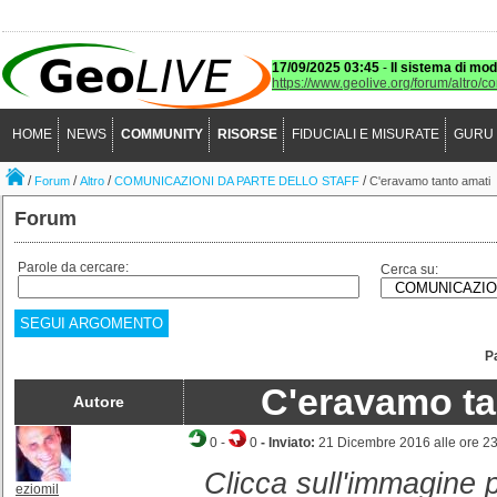
17/09/2025 03:45
-
Il sistema di mod
https://www.geolive.org/forum/altro/c
HOME
NEWS
COMMUNITY
RISORSE
FIDUCIALI E MISURATE
GURU
/
/
/
/
Forum
Altro
COMUNICAZIONI DA PARTE DELLO STAFF
C'eravamo tanto amati
Forum
Parole da cercare:
Cerca su:
SEGUI ARGOMENTO
P
C'eravamo ta
Autore
0
-
0
- Inviato:
21 Dicembre 2016 alle ore 2
Clicca sull'immagine p
eziomil