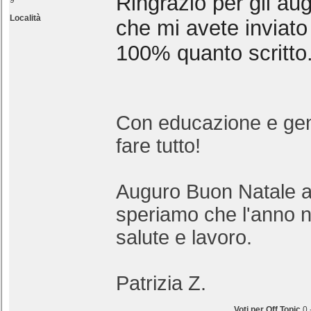
Ringrazio per gli aug
9
Località
che mi avete inviato
100% quanto scritto
Con educazione e gen
fare tutto!
Auguro Buon Natale a 
speriamo che l'anno n
salute e lavoro.
Patrizia Z.
Voti per Off Topic
0