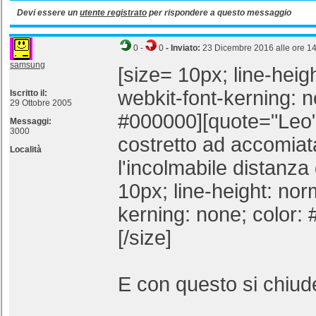
Devi essere un
utente registrato
per rispondere a questo messaggio
0
-
0
- Inviato:
23 Dicembre 2016 alle ore 1
samsung
[size= 10px; line-heigh
webkit-font-kerning: n
Iscritto il:
29 Ottobre 2005
#000000][quote="Leo"
Messaggi:
3000
costretto ad accomiat
Località
l'incolmabile distanza 
10px; line-height: nor
kerning: none; color:
[/size]
E con questo si chiude