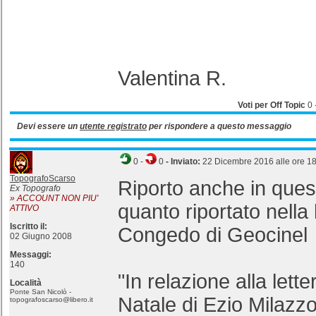
Valentina R.
Voti per Off Topic
0
Devi essere un
utente registrato
per rispondere a questo messaggio
0
-
0
- Inviato:
22 Dicembre 2016 alle ore 1
TopografoScarso
Riporto anche in ques
Ex Topografo
» ACCOUNT NON PIU'
quanto riportato nella 
ATTIVO
Iscritto il:
Congedo di Geocinel
02 Giugno 2008
Messaggi:
140
"In relazione alla lett
Località
Ponte San Nicolò -
Natale di Ezio Milazz
topografoscarso@libero.it