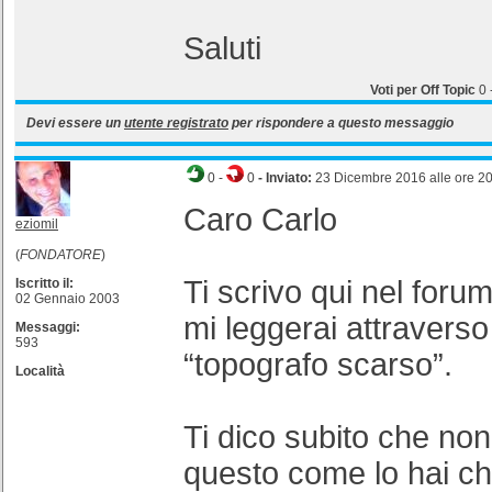
Saluti
Voti per Off Topic
0
Devi essere un
utente registrato
per rispondere a questo messaggio
0
-
0
- Inviato:
23 Dicembre 2016 alle ore 2
Caro Carlo
eziomil
(
FONDATORE
)
Ti scrivo qui nel for
Iscritto il:
02 Gennaio 2003
mi leggerai attraverso
Messaggi:
593
“topografo scarso”.
Località
Ti dico subito che no
questo come lo hai ch