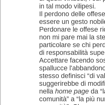
in tal modo vilipesi.
Il perdono delle offes
essere un gesto nobile
Perdonare le offese r
non mi pare mai la st
particolare se chi per
di responsabilità super
Accettare facendo so
spallucce l'abbandono 
stesso definisci “di va
suggerirebbe di modifi
nella
home page
da “l
comunità” a “la più n