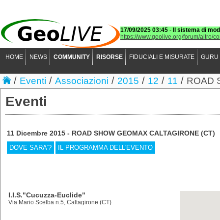
17/09/2025 03:45
-
Il sistema di mod
https://www.geolive.org/forum/altro/c
HOME
NEWS
COMMUNITY
RISORSE
FIDUCIALI E MISURATE
GURU
/
/
/
/
/
/
Eventi
Associazioni
2015
12
11
ROAD 
Eventi
11 Dicembre 2015 - ROAD SHOW GEOMAX CALTAGIRONE (CT)
DOVE SARA'?
IL PROGRAMMA DELL'EVENTO
I.I.S."Cucuzza-Euclide"
Via Mario Scelba n.5, Caltagirone (CT)