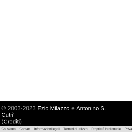
© 2003-2023
e
Ezio Milazzo
Antonino S.
Cutri'
(
)
Crediti
-
-
-
-
-
Chi siamo
Contatti
Informazioni legali
Termini di utilizzo
Proprietà intellettuale
Priv