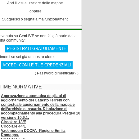
Apri il visualizzatore delle mappe
oppure
Suggerisci o segnala malfunzionamenti
nvenuto su
GeoLIVE
se non fai già parte della
stra community:
REGISTRATI GRATUITAMENTE
rimenti se sei già un nostro utente:
ACCEDI CON LE TUE CREDENZIALI
(
Password dimenticata?
)
TIME NORMATIVE
Approvazione automatica degli atti di
aggiornamento del Catasto Terreni con
contestuale aggiornamento della mappa e
dell’archivio censuario. Risoluzione di
accompagnamento alla procedura Pregeo 10
versione 10.6.1.
Circolare 18/E
Circolare 44/E
Vademecum DOCFA -Regione Emilia
Romagna-