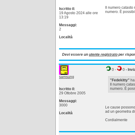
Il numero catasto r
Iscritto il:
numero. È possibi
19 Agosto 2024 alle ore
13:19
Messaggi:
2
Località
Devi essere un
utente registrato
per rispo
0
-
0
- Invi
samsung
"Fedekitty"
ha 
Il numero catast
numero. È poss
Iscritto il:
29 Ottobre 2005
Messaggi:
3000
Le cause possono e
ad un geometra di 
Località
Cordialmente