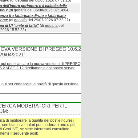
ativo
(di
geoalfa
del 08/08/2026 07:51:23)
o dell'intero perimetro e il calcolo delle
ici r
(di
geoalfa
del 05/08/2026 07:14:04)
enza fra fabbricato diruto e fabbricato
bente
(di
geoalfa
del 29/07/2026 07:33:27)
ni di UI "unite di fatto"
(di
geoalfa
del
/2026 15:52:33)
OVA VERSIONE DI PREGEO 10.6.2
29/04/2021:
 qui per scaricare la nuova versione di PREGEO
6.2 APAG 2.12 direttamente dal nostro server.
a qui per conoscere le novità di questa versione.
CERCA MODERATORI PER IL
UM:
tica di migliorare la qualità dei post e ridurre i
", cerchiamo volontari per moderare uno o più
di GeoLIVE, se siete interessati consultate
amente il seguente post: