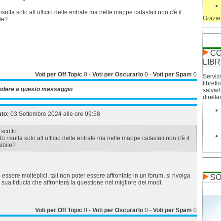
isulta solo all ufficio delle entrate ma nelle mappe catastali non c'è il
Grazie
le?
CO
LIBR
Voti per Off Topic
0
-
Voti per Oscurarlo
0
-
Voti per Spam
0
Servizi
librett
ndere a questo messaggio
salvar
dirett
ato:
03 Settembre 2024 alle ore 09:58
scritto:
o risulta solo all ufficio delle entrate ma nelle mappe catastali non c'è il
ibile?
ssere molteplici, tali non poter essere affrontate in un forum, si rivolga
SO
sua fiducia che affronterà la questione nel migliore dei modi.
Voti per Off Topic
0
-
Voti per Oscurarlo
0
-
Voti per Spam
0