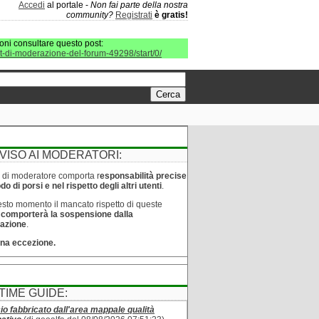
Accedi
al portale -
Non fai parte della nostra
community?
Registrati
è gratis!
oni consultare questo post:
it-di-moderazione-del-forum-49298/start/0/
VISO AI MODERATORI:
lo di moderatore comporta r
esponsabilità precise
o di porsi e nel rispetto degli altri utenti
.
sto momento il mancato rispetto di queste
e
comporterà la sospensione dalla
azione
.
na eccezione.
TIME GUIDE:
cio fabbricato dall'area mappale qualità