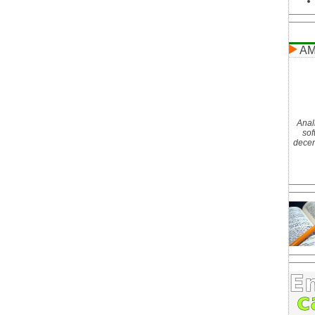
AM
Anal
sof
decenn