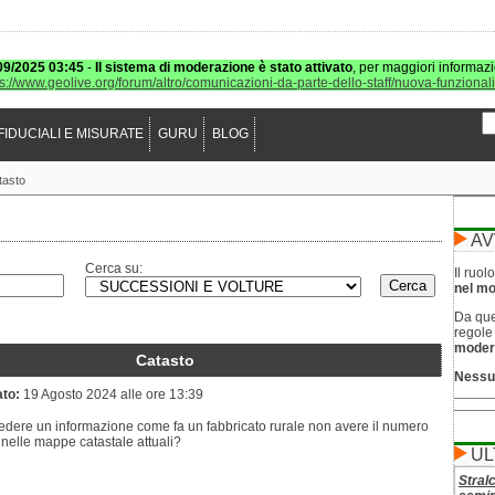
09/2025 03:45
-
Il sistema di moderazione è stato attivato
, per maggiori informazi
ps://www.geolive.org/forum/altro/comunicazioni-da-parte-dello-staff/nuova-funzional
FIDUCIALI E MISURATE
GURU
BLOG
tasto
AV
Cerca su:
Il ruo
nel mod
Da que
regol
moder
Catasto
Nessu
ato:
19 Agosto 2024 alle ore 13:39
iedere un informazione come fa un fabbricato rurale non avere il numero
nelle mappe catastale attuali?
UL
Stral