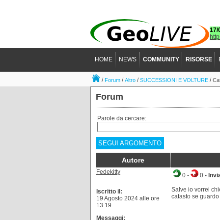
17/
htt
HOME
NEWS
COMMUNITY
RISORSE
/
/
/
/
Forum
Altro
SUCCESSIONI E VOLTURE
Ca
Forum
Parole da cercare:
SEGUI ARGOMENTO
Autore
Fedekitty
0
-
0
- Invi
Salve io vorrei ch
Iscritto il:
catasto se guardo 
19 Agosto 2024 alle ore
13:19
Messaggi: