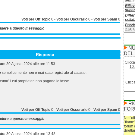
semin
Riliev
superf
Differ
Voti per Off Topic
0
-
Voti per Oscurarlo
0
-
Voti per Spam
0
colla
Porzio
ndere a questo messaggio
21/07
NU
DEL 
Risposta
Clicca
ato:
30 Agosto 2024 alle ore 11:53
10.
o semplicemente non è mai stato registrato al catasto.
sma" i cui proprietari non pagano le tasse.
Clicc
RI
FOR
Voti per Off Topic
0
-
Voti per Oscurarlo
0
-
Voti per Spam
0
Nell'ot
ndere a questo messaggio
"flame
forum 
dirett
ato:
30 Agosto 2024 alle ore 13:48