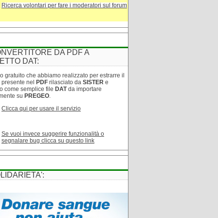
Ricerca volontari per fare i moderatori sul forum
NVERTITORE DA PDF A
ETTO DAT:
o gratuito che abbiamo realizzato per estrarre il
o presente nel
PDF
rilasciato da
SISTER
e
lo come semplice file
DAT
da importare
amente su
PREGEO
.
Clicca qui per usare il servizio
Se vuoi invece suggerire funzionalità o
segnalare bug clicca su questo link
LIDARIETA':