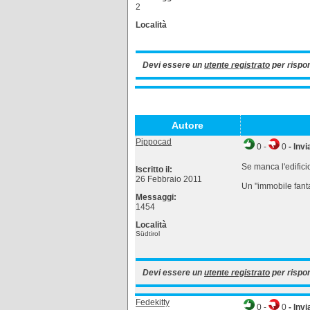
2
Località
Devi essere un
utente registrato
per rispo
Autore
Pippocad
0
-
0
- Invi
Se manca l'edifici
Iscritto il:
26 Febbraio 2011
Un "immobile fanta
Messaggi:
1454
Località
Südtirol
Devi essere un
utente registrato
per rispo
Fedekitty
0
-
0
- Invi