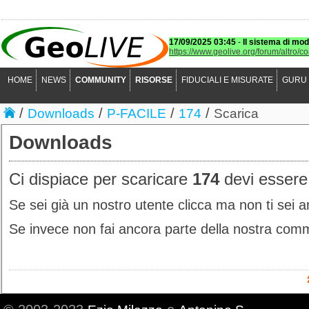
17/09/2025 03:45
-
Il sistema di mod
https://www.geolive.org/forum/altro/c
HOME
NEWS
COMMUNITY
RISORSE
FIDUCIALI E MISURATE
GURU
/
/
/
/
Downloads
P-FACILE
174
Scarica
Downloads
Ci dispiace per scaricare
174
devi essere 
Se sei già un nostro utente clicca ma non ti sei 
Se invece non fai ancora parte della nostra com