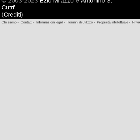
© 2003-2023
e
Ezio Milazzo
Antonino S.
Cutri'
(
)
Crediti
-
-
-
-
-
Chi siamo
Contatti
Informazioni legali
Termini di utilizzo
Proprietà intellettuale
Priv